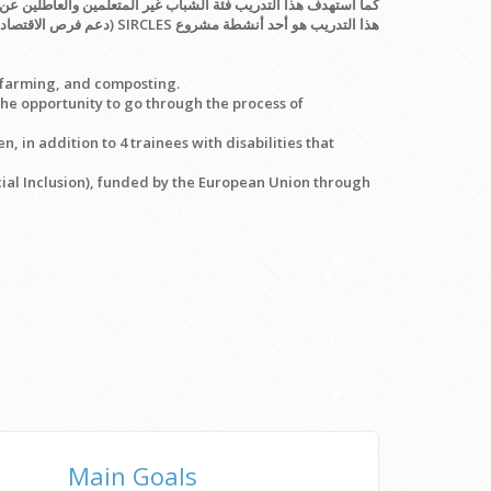
كما استهدف هذا التدريب فئة الشباب غير المتعلمين والعاطلين عن 
هذا التدريب هو أحد أنشطة مشروع SIRCLES (دعم فرص الاقتصاد الدائري للتوظيف والإدماج الاجتماعي) الممول من برنامج التعاون المشترك عبر الحدود لحوض البحر الأبيض المتوسط/ الإتحاد الأوروبي).
 farming, and composting.
the opportunity to go through the process of
in addition to 4 trainees with disabilities that
cial Inclusion), funded by the European Union through
Main Goals