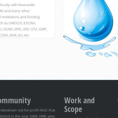
losely with Newcastle
(UK) and many other
l institutions and funding
ch as UNESCO, ESCWA,
, USAID, DFID, AFD, GTZ, GWP,
ACSAD, BGR, EU, etc.
ommunity
Work and
Scope
Palestinian not-for-profit NGO that
lished in the year 2004. HWE aims