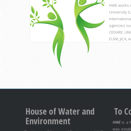
HWE works c
University 
internationa
agencies su
CEDARE, UNU
EUWI, JICA, 
House of Water and
To C
Environment
HWE
is a 
was estab