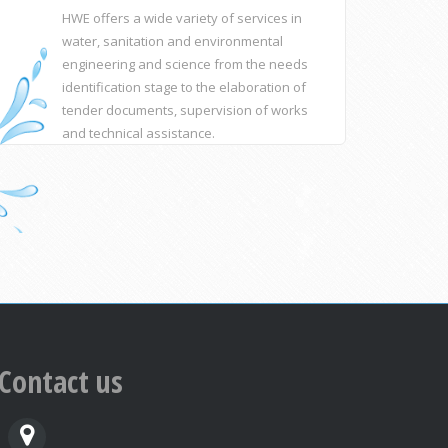
HWE offers a wide variety of services in
water, sanitation and environmental
engineering and science from the needs
identification stage to the elaboration of
tender documents, supervision of works
and technical assistance.
Contact us